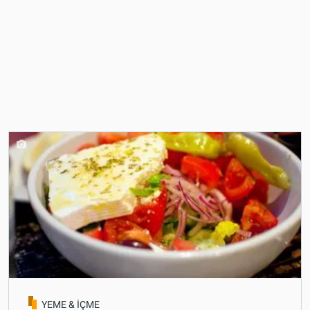
YEME & İÇME