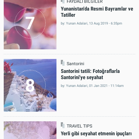
FAYDALI BİLGİLER
Yunanistan'da Resmi Bayramlar ve
Tatiller
7
by: Yunan Adalari, 13 Aug 2019 - 6:35pm
Santorini
Santorini tatili: Fotoğraflarla
Santorini'ye seyahat
8
by: Yunan Adalari, 01 Jan 2021 - 11:14am
TRAVEL TIPS
Yerli gibi seyahat etmenin ipuçları