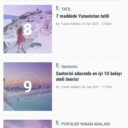
TATİL
7 maddede Yunanistan tatili
8
by: Yunan Adalari, 01 Apr 2021 - 2:53pm
Santorini
Santorini adasında en iyi 10 balayı
oteli önerisi
9
by: Yunan Adalari, 04 Jan 2021 - 1:17am
POPÜLER YUNAN ADALARI