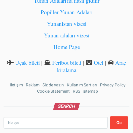
Yunan Adaları'na nasıl gidilir
Popüler Yunan Adaları
Yunanistan vizesi
Yunan adaları vizesi
Home Page
Uçak bileti
|
Feribot bileti
|
Otel
|
Araç
kiralama
İletişim
Reklam
Siz de yazın
Kullanım Şartları
Privacy Policy
İLETIŞIM
Cookie Statement
RSS
sitemap
SEARCH
Search