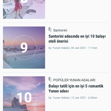
TATİL
7 maddede Yunanistan tatili
8
by: Yunan Adalari, 01 Apr 2021 - 2:53pm
Santorini
Santorini adasında en iyi 10 balayı
oteli önerisi
9
by: Yunan Adalari, 04 Jan 2021 - 1:17am
POPÜLER YUNAN ADALARI
Balayı tatili için en iyi 5 romantik
Yunan adası