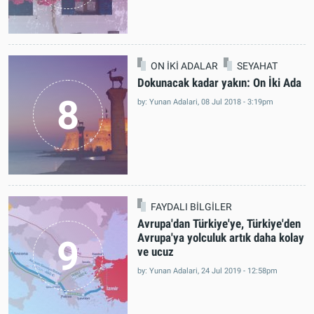
adası seçildi?
7
by: Katerina Makri, 12 Jul 2018 - 10:21am
ON İKİ ADALAR
SEYAHAT
Dokunacak kadar yakın: On İki Ada
8
by: Yunan Adalari, 08 Jul 2018 - 3:19pm
FAYDALI BİLGİLER
Avrupa'dan Türkiye'ye, Türkiye'den
Avrupa'ya yolculuk artık daha kolay
9
ve ucuz